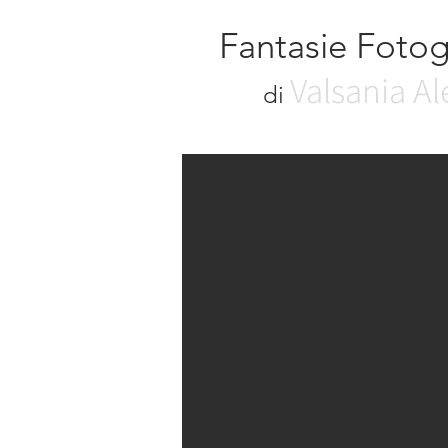
Fantas
ie Fotog
Valsani
a Al
d
i