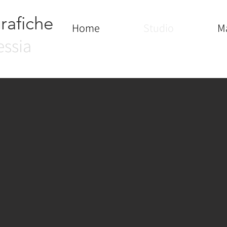
rafiche
Home
Studio
M
essia