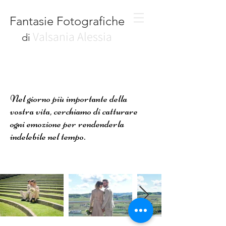
Fantas
ie Fotografiche
Valsani
a Alessia
d
i
Nel giorno più importante della
vostra vita, cerchiamo di catturare
ogni emozione per rendenderla
indelebile nel tempo.